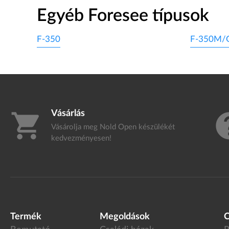
Egyéb Foresee típusok
F-350
F-350M/
Vásárlás
shopping_cart
h
Vásárolja meg Nold Open készülékét
kedvezményesen!
Termék
Megoldások
C