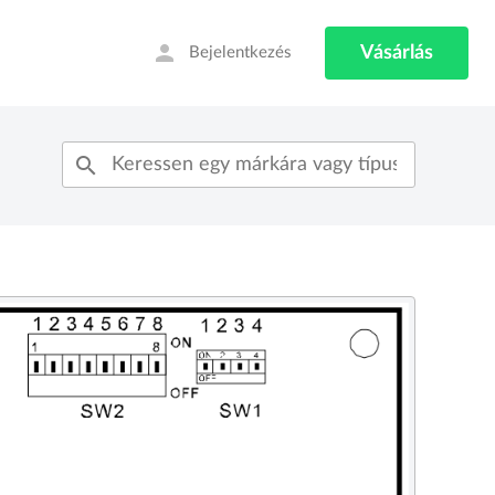
person
Vásárlás
Bejelentkezés
search