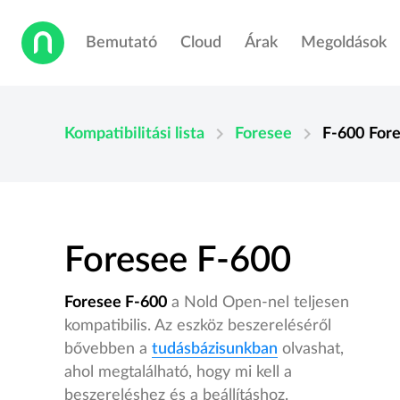
Bemutató
Cloud
Árak
Megoldások
chevron_right
chevron_right
Kompatibilitási lista
Foresee
F-600
For
Foresee F-600
Foresee F-600
a Nold Open-nel teljesen
kompatibilis. Az eszköz beszereléséről
bővebben a
tudásbázisunkban
olvashat,
ahol megtalálható, hogy mi kell a
beszereléshez és a beállításhoz.