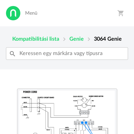
shopping_cart
Menü
person
shopping_cart
chevron_right
chevron_right
Kompatibilitási lista
Genie
3064
Genie
search