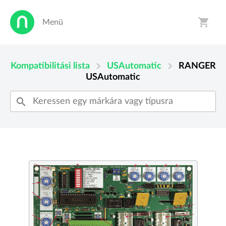
shopping_cart
Menü
person
shopping_cart
chevron_right
chevron_right
Kompatibilitási lista
USAutomatic
RANGER
USAutomatic
search