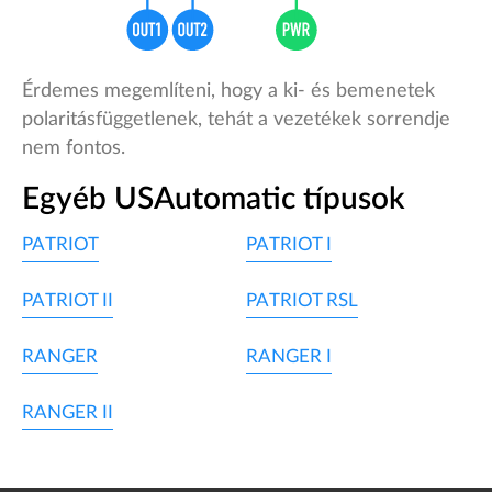
Érdemes megemlíteni, hogy a ki- és bemenetek
polaritásfüggetlenek, tehát a vezetékek sorrendje
nem fontos.
Egyéb USAutomatic típusok
PATRIOT
PATRIOT I
PATRIOT II
PATRIOT RSL
RANGER
RANGER I
RANGER II