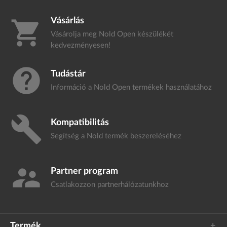
Vásárlás
shopping_cart
Vásárolja meg Nold Open készülékét
kedvezményesen!
help
Tudástár
Információ a Nold Open termékek
használatához
build
Kompatibilitás
Segítség a Nold termék
beszereléséhez
supervisor_account
Partner program
Csatlakozzon
partnerhálózatunkhoz
Termék