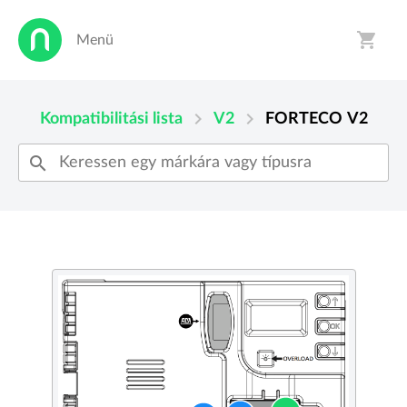
shopping_cart
Menü
person
shopping_cart
chevron_right
chevron_right
Kompatibilitási lista
V2
FORTECO
V2
search