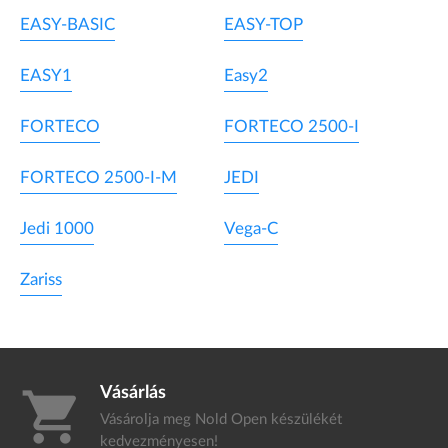
EASY-BASIC
EASY-TOP
EASY1
Easy2
FORTECO
FORTECO 2500-I
FORTECO 2500-I-M
JEDI
Jedi 1000
Vega-C
Zariss
Vásárlás
shopping_cart
Vásárolja meg Nold Open készülékét
kedvezményesen!