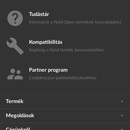
help
Tudástár
Információ a Nold Open termékek
használatához
build
Kompatibilitás
Segítség a Nold termék
beszereléséhez
supervisor_account
Partner program
Csatlakozzon
partnerhálózatunkhoz
Termék
Megoldások