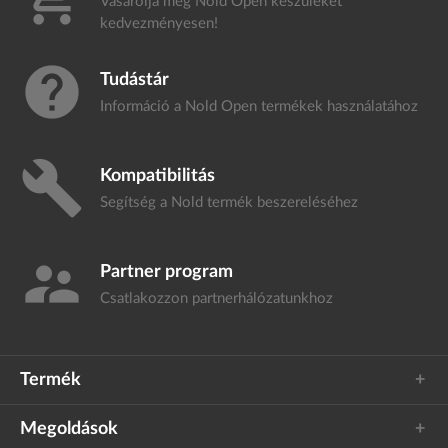
Vásárolja meg Nold Open készülékét
kedvezményesen!
help
Tudástár
Információ a Nold Open termékek
használatához
build
Kompatibilitás
Segítség a Nold termék
beszereléséhez
supervisor_account
Partner program
Csatlakozzon
partnerhálózatunkhoz
Termék
Megoldások