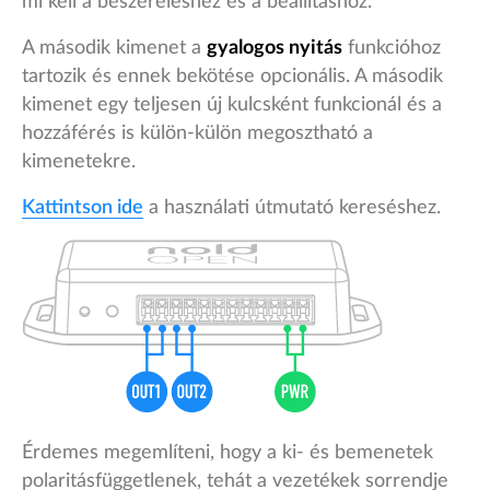
mi kell a beszereléshez és a beállításhoz.
A második kimenet a
gyalogos nyitás
funkcióhoz
tartozik és ennek bekötése opcionális. A második
kimenet egy teljesen új kulcsként funkcionál és a
hozzáférés is külön-külön megosztható a
kimenetekre.
Kattintson ide
a használati útmutató kereséshez.
Érdemes megemlíteni, hogy a ki- és bemenetek
polaritásfüggetlenek, tehát a vezetékek sorrendje