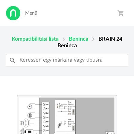
shopping_cart
Menü
person
shopping_cart
chevron_right
chevron_right
Kompatibilitási lista
Beninca
BRAIN 24
Beninca
search