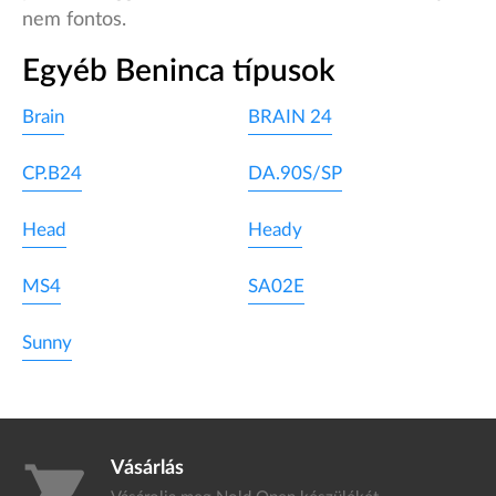
nem fontos.
Egyéb Beninca típusok
Brain
BRAIN 24
CP.B24
DA.90S/SP
Head
Heady
MS4
SA02E
Sunny
Vásárlás
shopping_cart