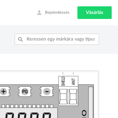
person
Vásárlás
Bejelentkezés
search