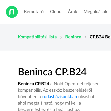
Bemutató
Cloud
Árak
Megoldások
chevron_right
chevron_right
Kompatibilitási lista
Beninca
CP.B24
Be
Beninca CP.B24
Beninca CP.B24
a Nold Open-nel teljesen
kompatibilis. Az eszköz beszereléséről
bővebben a
tudásbázisunkban
olvashat,
ahol megtalálható, hogy mi kell a
beszereléshez és a beállításhoz.