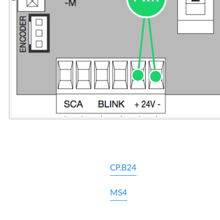
CP.B24
MS4