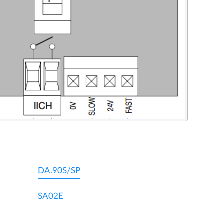
DA.90S/SP
SA02E