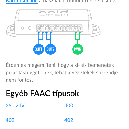
Kattintson ide
a használati útmutató kereséshez.
Érdemes megemlíteni, hogy a ki- és bemenetek
polaritásfüggetlenek, tehát a vezetékek sorrendje
nem fontos.
Egyéb FAAC típusok
390 24V
400
402
402