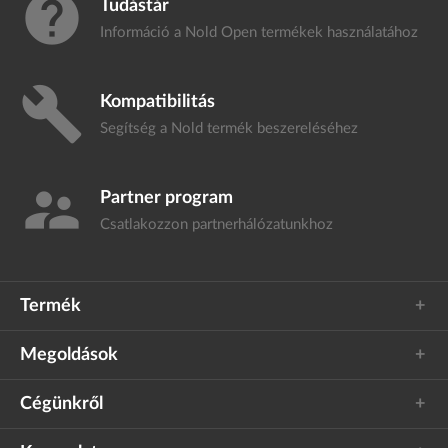
help
Tudástár
Információ a Nold Open termékek
használatához
build
Kompatibilitás
Segítség a Nold termék
beszereléséhez
supervisor_account
Partner program
Csatlakozzon
partnerhálózatunkhoz
Termék
Megoldások
Cégünkről