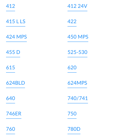
412
412 24V
415 L LS
422
424 MPS
450 MPS
455 D
525-530
615
620
624BLD
624MPS
640
740/741
746ER
750
760
780D