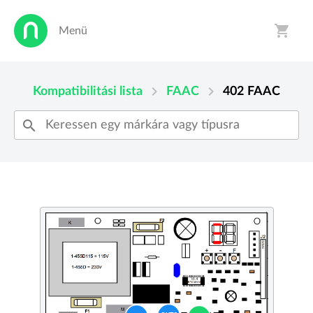
shopping_cart
Menü
person
shopping_cart
chevron_right
chevron_right
Kompatibilitási lista
FAAC
402
FAAC
search