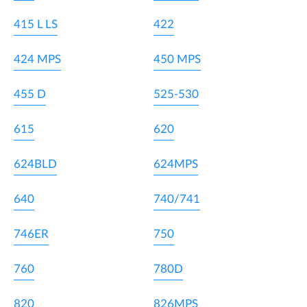
415 L LS
422
424 MPS
450 MPS
455 D
525-530
615
620
624BLD
624MPS
640
740/741
746ER
750
760
780D
820
826MPS