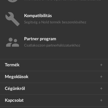
build
Kompatibilitás
Segítség a Nold termék
beszereléséhez
supervisor_account
Partner program
Csatlakozzon
partnerhálózatunkhoz
Termék
Megoldások
Cégünkről
Kapcsolat