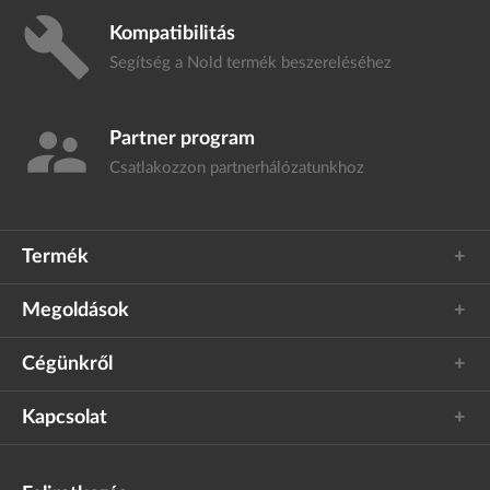
build
Kompatibilitás
Segítség a Nold termék
beszereléséhez
supervisor_account
Partner program
Csatlakozzon
partnerhálózatunkhoz
Termék
Megoldások
Cégünkről
Kapcsolat