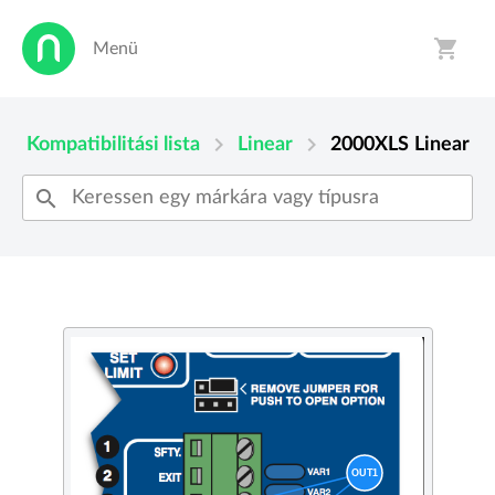
shopping_cart
Menü
person
shopping_cart
chevron_right
chevron_right
Kompatibilitási lista
Linear
2000XLS
Linear
search