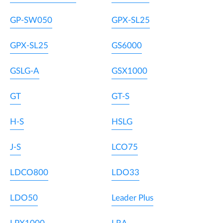
GP-SW050
GPX-SL25
GPX-SL25
GS6000
GSLG-A
GSX1000
GT
GT-S
H-S
HSLG
J-S
LCO75
LDCO800
LDO33
LDO50
Leader Plus