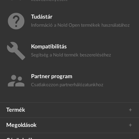
help
Tudástár
Információ a Nold Open termékek
használatához
build
Kompatibilitás
Segítség a Nold termék
beszereléséhez
supervisor_account
Partner program
Csatlakozzon
partnerhálózatunkhoz
Termék
Megoldások