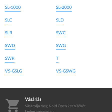
SL-1000
SL-2000
SLC
SLD
SLR
SWC
SWD
SWG
SWR
T
VS-GSLG
VS-GSWG
Vásárlás
shopping_cart
Vásárolja meg Nold Open készülékét
kedvezményesen!