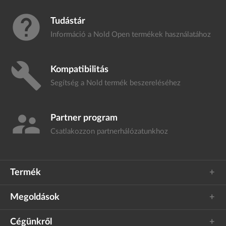
help
Tudástár
Információ a Nold Open termékek
használatához
build
Kompatibilitás
Segítség a Nold termék
beszereléséhez
supervisor_account
Partner program
Csatlakozzon
partnerhálózatunkhoz
Termék
Megoldások
Cégünkről