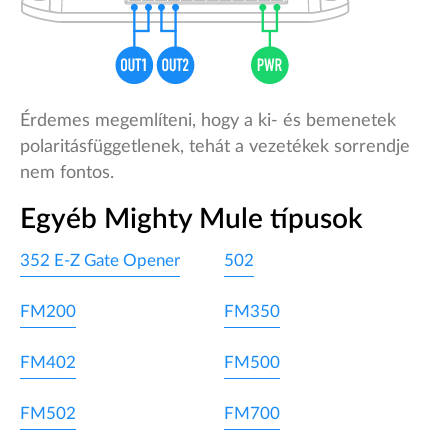
Érdemes megemlíteni, hogy a ki- és bemenetek
polaritásfüggetlenek, tehát a vezetékek sorrendje
nem fontos.
Egyéb Mighty Mule típusok
352 E-Z Gate Opener
502
FM200
FM350
FM402
FM500
FM502
FM700