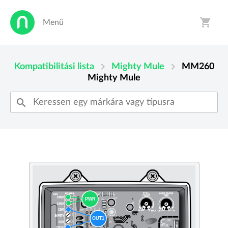
shopping_cart
Menü
person
shopping_cart
chevron_right
chevron_right
Kompatibilitási lista
Mighty Mule
MM260
Mighty Mule
search