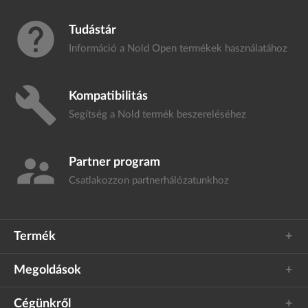
help
Tudástár
Információ a Nold Open termékek
használatához
build
Kompatibilitás
Segítség a Nold termék
beszereléséhez
supervisor_account
Partner program
Csatlakozzon
partnerhálózatunkhoz
Termék
Megoldások
Cégünkről