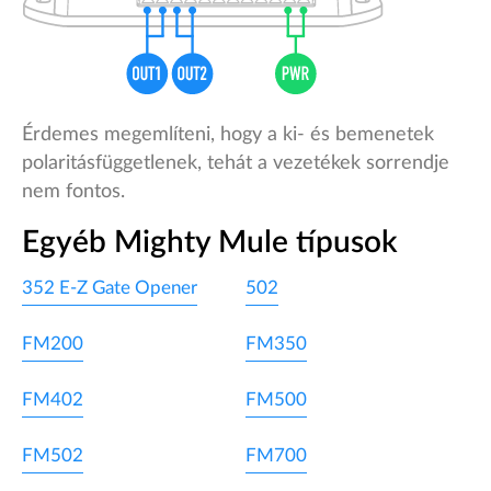
Érdemes megemlíteni, hogy a ki- és bemenetek
polaritásfüggetlenek, tehát a vezetékek sorrendje
nem fontos.
Egyéb Mighty Mule típusok
352 E-Z Gate Opener
502
FM200
FM350
FM402
FM500
FM502
FM700