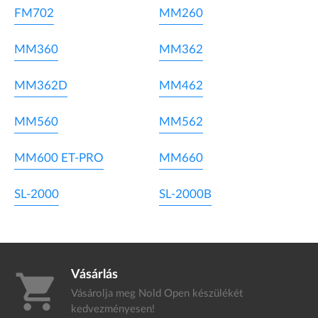
FM702
MM260
MM360
MM362
MM362D
MM462
MM560
MM562
MM600 ET-PRO
MM660
SL-2000
SL-2000B
Vásárlás
shopping_cart
Vásárolja meg Nold Open készülékét
kedvezményesen!