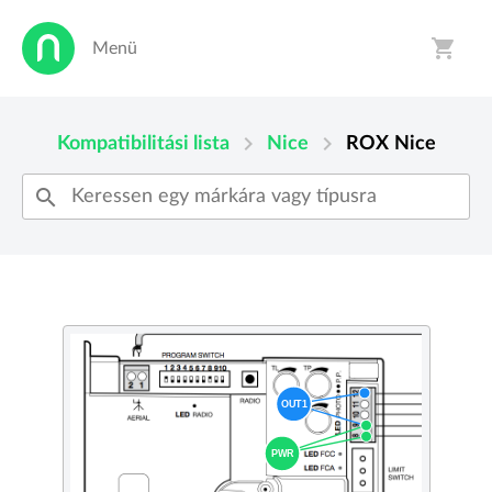
shopping_cart
Menü
person
shopping_cart
chevron_right
chevron_right
Kompatibilitási lista
Nice
ROX
Nice
search