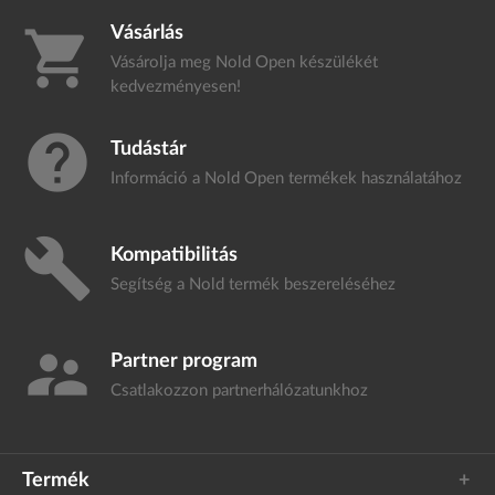
Vásárlás
shopping_cart
Vásárolja meg Nold Open készülékét
kedvezményesen!
help
Tudástár
Információ a Nold Open termékek
használatához
build
Kompatibilitás
Segítség a Nold termék
beszereléséhez
supervisor_account
Partner program
Csatlakozzon
partnerhálózatunkhoz
Termék