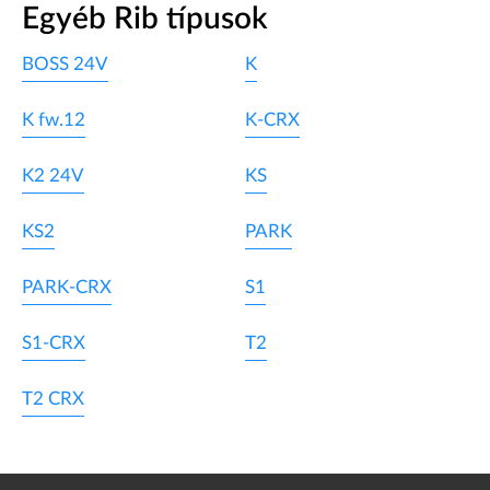
Egyéb Rib típusok
BOSS 24V
K
K fw.12
K-CRX
K2 24V
KS
KS2
PARK
PARK-CRX
S1
S1-CRX
T2
T2 CRX