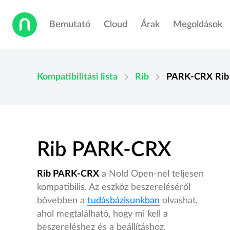
Bemutató
Cloud
Árak
Megoldások
chevron_right
chevron_right
Kompatibilitási lista
Rib
PARK-CRX
Rib
Rib PARK-CRX
Rib PARK-CRX
a Nold Open-nel teljesen
kompatibilis. Az eszköz beszereléséről
bővebben a
tudásbázisunkban
olvashat,
ahol megtalálható, hogy mi kell a
beszereléshez és a beállításhoz.