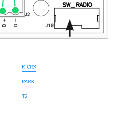
K-CRX
PARK
T2