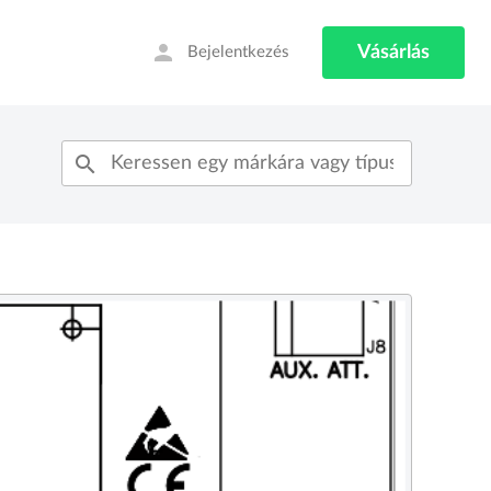
person
Vásárlás
Bejelentkezés
search