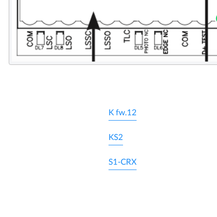
K fw.12
KS2
S1-CRX