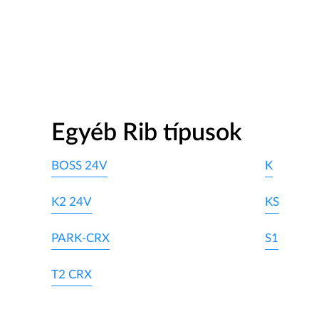
Egyéb Rib típusok
BOSS 24V
K
K2 24V
KS
PARK-CRX
S1
T2 CRX