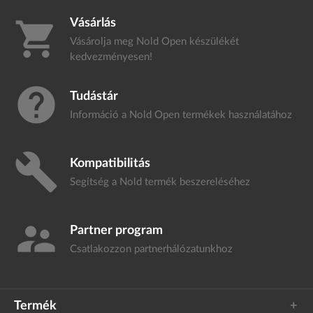
Vásárlás
shopping_cart
Vásárolja meg Nold Open készülékét
kedvezményesen!
help
Tudástár
Információ a Nold Open termékek
használatához
build
Kompatibilitás
Segítség a Nold termék
beszereléséhez
supervisor_account
Partner program
Csatlakozzon
partnerhálózatunkhoz
Termék