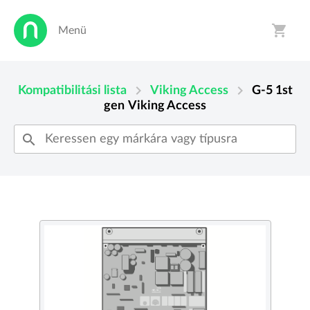
shopping_cart
Menü
person
shopping_cart
chevron_right
chevron_right
Kompatibilitási lista
Viking Access
G-5 1st
gen
Viking Access
search