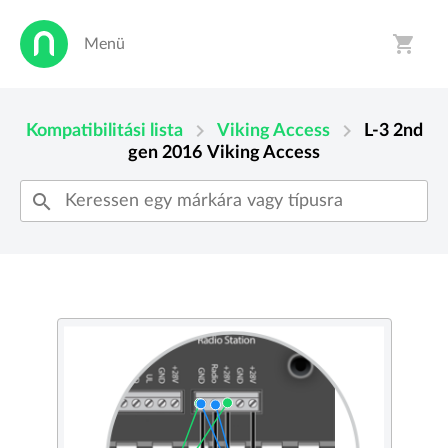
shopping_cart
Menü
person
shopping_cart
chevron_right
chevron_right
Kompatibilitási lista
Viking Access
L-3 2nd
gen 2016
Viking Access
search