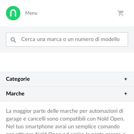
shopping_cart
Menu
person
shopping_cart
search
Categorie
Generale
Porte garage
Marche
Allstar
Beninca
Cancelli automatici
Barriere
La maggior parte delle marche per automazioni di
garage e cancelli sono compatibili con Nold Open.
BFT
Came
Controllo tapparelle
Elettroserrature
Nel tuo smartphone avrai un semplice comando