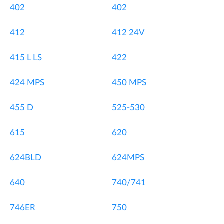
402
402
412
412 24V
415 L LS
422
424 MPS
450 MPS
455 D
525-530
615
620
624BLD
624MPS
640
740/741
746ER
750