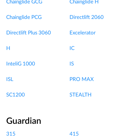
Chainglide GCG
Chainglide H
Chainglide PCG
Directlift 2060
Directlift Plus 3060
Excelerator
H
IC
InteliG 1000
IS
ISL
PRO MAX
SC1200
STEALTH
Guardian
315
415