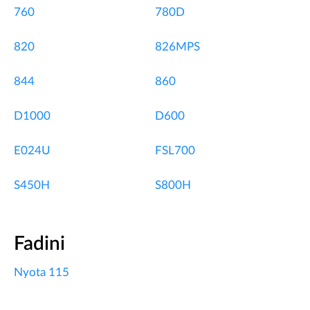
760
780D
820
826MPS
844
860
D1000
D600
E024U
FSL700
S450H
S800H
Fadini
Nyota 115