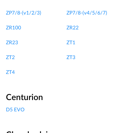
ZP7/8-(v1/2/3)
ZP7/8-(v4/5/6/7)
ZR100
ZR22
ZR23
ZT1
ZT2
ZT3
ZT4
Centurion
D5 EVO