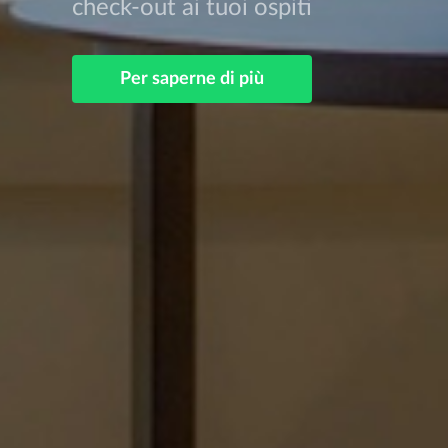
check-out ai tuoi ospiti
Per saperne di più