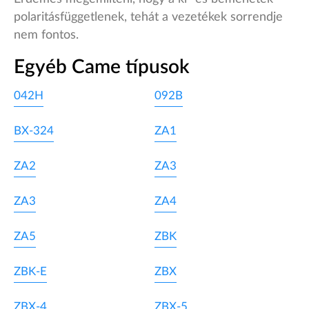
polaritásfüggetlenek, tehát a vezetékek sorrendje
nem fontos.
Egyéb Came típusok
042H
092B
BX-324
ZA1
ZA2
ZA3
ZA3
ZA4
ZA5
ZBK
ZBK-E
ZBX
ZBX-4
ZBX-5