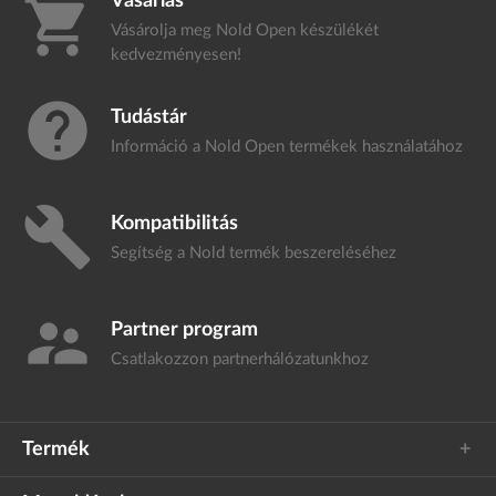
Vásárlás
shopping_cart
Vásárolja meg Nold Open készülékét
kedvezményesen!
help
Tudástár
Információ a Nold Open termékek
használatához
build
Kompatibilitás
Segítség a Nold termék
beszereléséhez
supervisor_account
Partner program
Csatlakozzon
partnerhálózatunkhoz
Termék