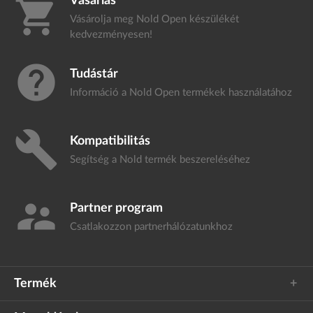
Vásárlás
shopping_cart
Vásárolja meg Nold Open készülékét
kedvezményesen!
help
Tudástár
Információ a Nold Open termékek
használatához
build
Kompatibilitás
Segítség a Nold termék
beszereléséhez
supervisor_account
Partner program
Csatlakozzon
partnerhálózatunkhoz
Termék