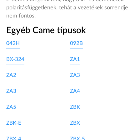
polaritásfüggetlenek, tehát a vezetékek sorrendje
nem fontos.
Egyéb Came típusok
042H
092B
BX-324
ZA1
ZA2
ZA3
ZA3
ZA4
ZA5
ZBK
ZBK-E
ZBX
ZBX-4
ZBX-5