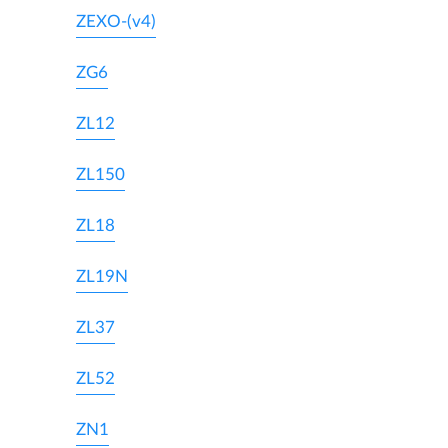
ZEXO-(v4)
ZG6
ZL12
ZL150
ZL18
ZL19N
ZL37
ZL52
ZN1