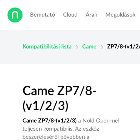
Bemutató
Cloud
Árak
Megoldások
chevron_right
chevron_right
Kompatibilitási lista
Came
ZP7/8-(v1/2
Came ZP7/8-
(v1/2/3)
Came ZP7/8-(v1/2/3)
a Nold Open-nel
teljesen kompatibilis. Az eszköz
beszereléséről bővebben a