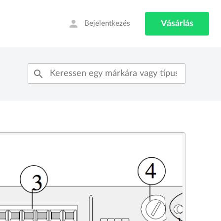
person
Vásárlás
Bejelentkezés
search