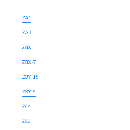
ZA1
ZA4
ZBX
ZBX-7
ZBY-15
ZBY-5
ZC4
ZE3