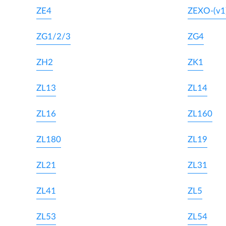
ZE4
ZEXO-(v1
ZG1/2/3
ZG4
ZH2
ZK1
ZL13
ZL14
ZL16
ZL160
ZL180
ZL19
ZL21
ZL31
ZL41
ZL5
ZL53
ZL54