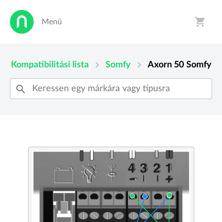
shopping_cart
Menü
person
shopping_cart
chevron_right
chevron_right
Kompatibilitási lista
Somfy
Axorn 50
Somfy
search