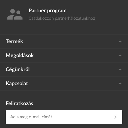
supervisor_account
Partner program
Csatlakozzon
partnerhálózatunkhoz
Termék
Megoldások
Cégünkről
Kapcsolat
Feliratkozás
chevron_right