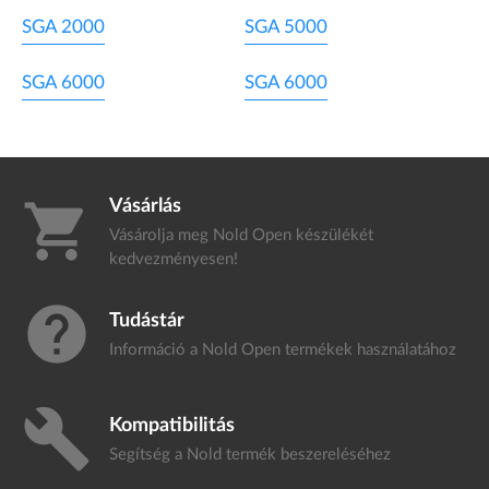
SGA 2000
SGA 5000
SGA 6000
SGA 6000
Vásárlás
shopping_cart
Vásárolja meg Nold Open készülékét
kedvezményesen!
help
Tudástár
Információ a Nold Open termékek
használatához
build
Kompatibilitás
Segítség a Nold termék
beszereléséhez