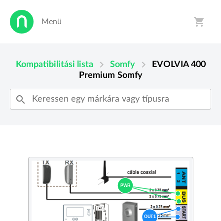
shopping_cart
Menü
person
shopping_cart
chevron_right
chevron_right
Kompatibilitási lista
Somfy
EVOLVIA 400
Premium
Somfy
search