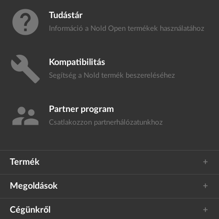
help
Tudástár
Információ a Nold Open termékek
használatához
build
Kompatibilitás
Segítség a Nold termék
beszereléséhez
supervisor_account
Partner program
Csatlakozzon
partnerhálózatunkhoz
Termék
Megoldások
Cégünkről