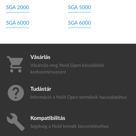
SGA 2000
SGA 5000
SGA 6000
SGA 6000
Vásárlás
shopping_cart
Vásárolja meg Nold Open készülékét
kedvezményesen!
help
Tudástár
Információ a Nold Open termékek
használatához
build
Kompatibilitás
Segítség a Nold termék
beszereléséhez