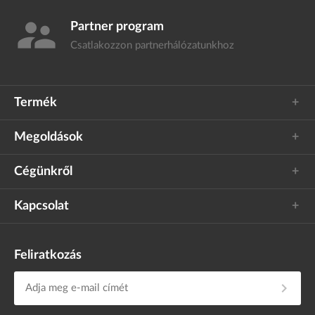
supervisor_account
Partner program
Csatlakozzon
partnerhálózatunkhoz
Termék
Megoldások
Cégünkről
Kapcsolat
Feliratkozás
chevron_right