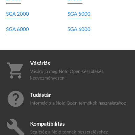
SGA 2000
SGA 5000
SGA 6000
SGA 6000
Vásárlás
shopping_cart
Vásárolja meg Nold Open készülékét
kedvezményesen!
help
Tudástár
Információ a Nold Open termékek
használatához
build
Kompatibilitás
Segítség a Nold termék
beszereléséhez