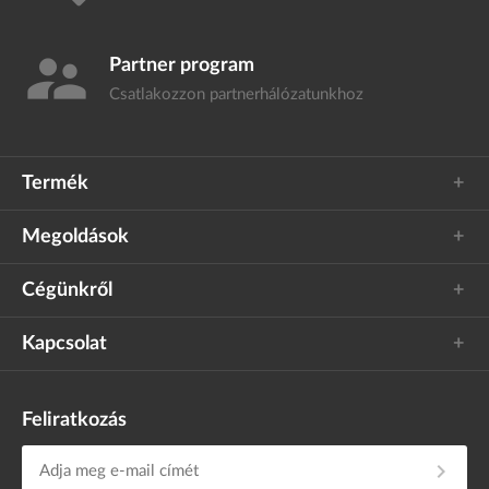
supervisor_account
Partner program
Csatlakozzon
partnerhálózatunkhoz
Termék
Megoldások
Cégünkről
Kapcsolat
Feliratkozás
chevron_right