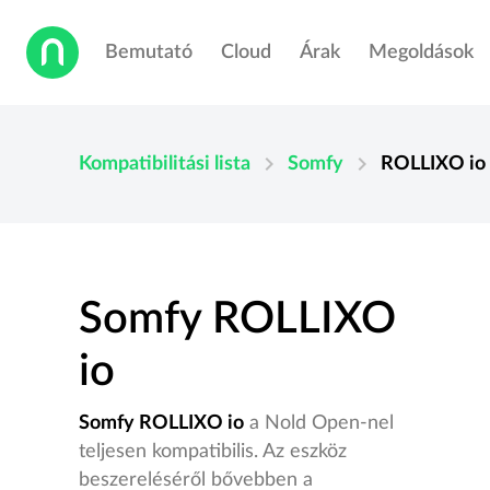
Bemutató
Cloud
Árak
Megoldások
chevron_right
chevron_right
Kompatibilitási lista
Somfy
ROLLIXO io
Somfy ROLLIXO
io
Somfy ROLLIXO io
a Nold Open-nel
teljesen kompatibilis. Az eszköz
beszereléséről bővebben a