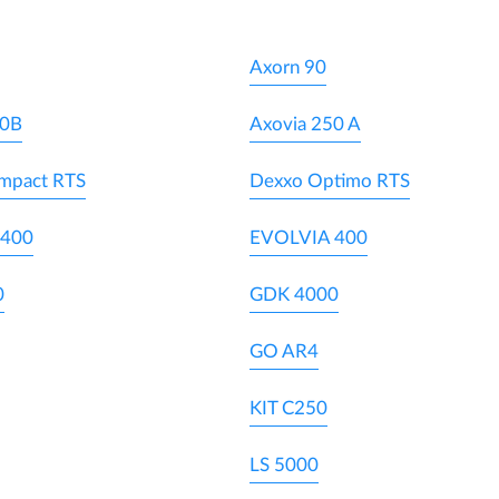
Axorn 90
20B
Axovia 250 A
mpact RTS
Dexxo Optimo RTS
 400
EVOLVIA 400
0
GDK 4000
GO AR4
KIT C250
LS 5000