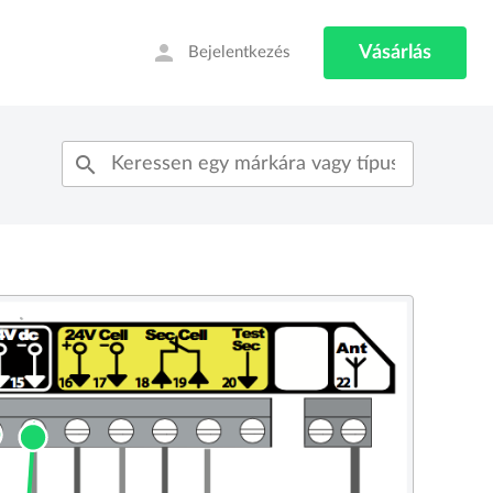
person
Vásárlás
Bejelentkezés
search