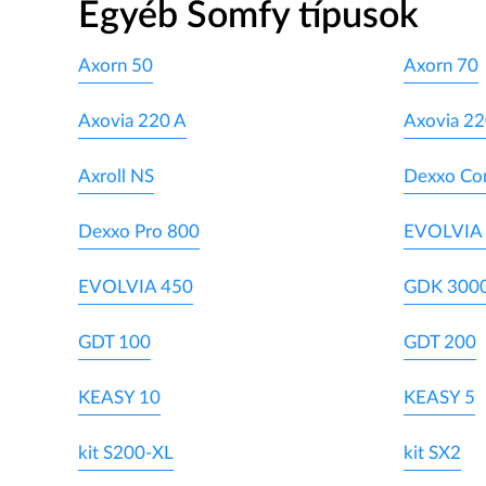
Egyéb Somfy típusok
Axorn 50
Axorn 70
Axovia 220 A
Axovia 2
Axroll NS
Dexxo Co
Dexxo Pro 800
EVOLVIA
EVOLVIA 450
GDK 300
GDT 100
GDT 200
KEASY 10
KEASY 5
kit S200-XL
kit SX2