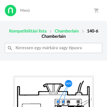
shopping_cart
Menü
person
shopping_cart
chevron_right
chevron_right
Kompatibilitási lista
Chamberlain
140-6
Chamberlain
search