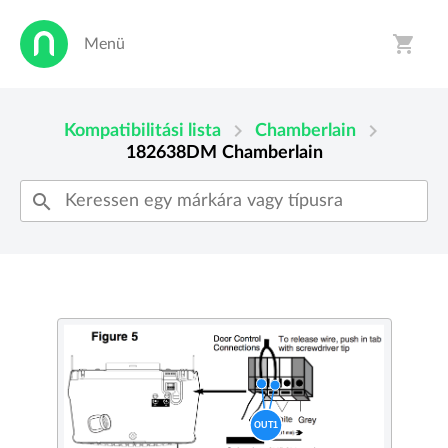
shopping_cart
Menü
person
shopping_cart
chevron_right
chevron_right
Kompatibilitási lista
Chamberlain
182638DM
Chamberlain
search