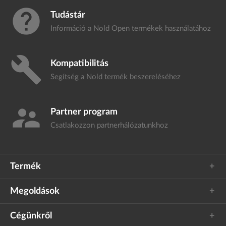
help
Tudástár
Információ a Nold Open termékek
használatához
build
Kompatibilitás
Segítség a Nold termék
beszereléséhez
supervisor_account
Partner program
Csatlakozzon
partnerhálózatunkhoz
Termék
Megoldások
Cégünkről