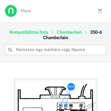
shopping_cart
Menü
person
shopping_cart
chevron_right
chevron_right
Kompatibilitási lista
Chamberlain
350-6
Chamberlain
search