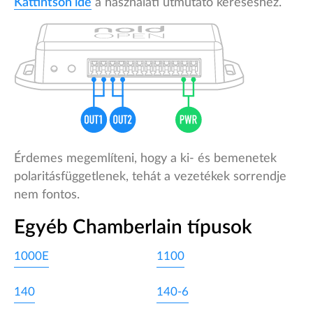
Kattintson ide
a használati útmutató kereséshez.
Érdemes megemlíteni, hogy a ki- és bemenetek
polaritásfüggetlenek, tehát a vezetékek sorrendje
nem fontos.
Egyéb Chamberlain típusok
1000E
1100
140
140-6