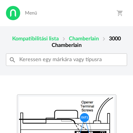
shopping_cart
Menü
person
shopping_cart
chevron_right
chevron_right
Kompatibilitási lista
Chamberlain
3000
Chamberlain
search