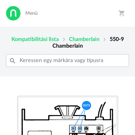
shopping_cart
Menü
person
shopping_cart
chevron_right
chevron_right
Kompatibilitási lista
Chamberlain
550-9
Chamberlain
search