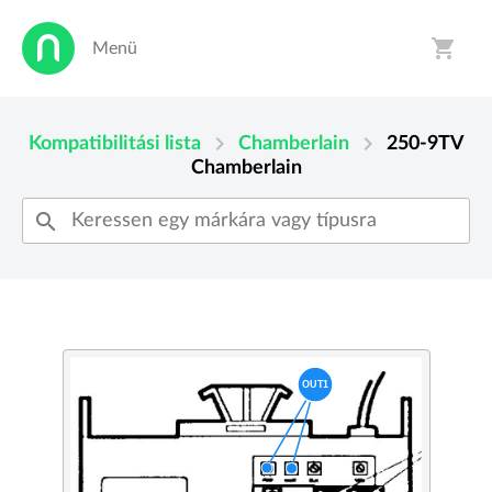
shopping_cart
Menü
person
shopping_cart
chevron_right
chevron_right
Kompatibilitási lista
Chamberlain
250-9TV
Chamberlain
search