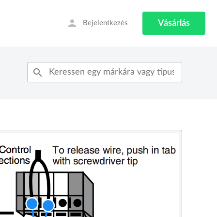
person
Vásárlás
Bejelentkezés
search