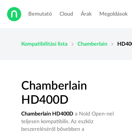
Bemutató
Cloud
Árak
Megoldások
chevron_right
chevron_right
Kompatibilitási lista
Chamberlain
HD40
Chamberlain
HD400D
Chamberlain HD400D
a Nold Open-nel
teljesen kompatibilis. Az eszköz
beszereléséről bővebben a