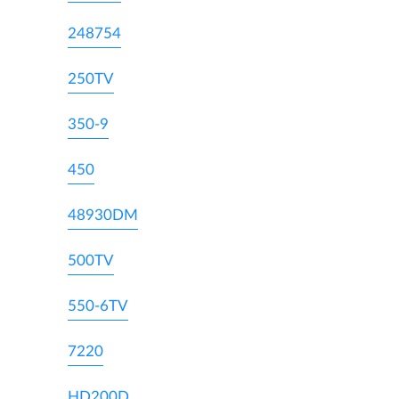
248754
250TV
350-9
450
48930DM
500TV
550-6TV
7220
HD200D