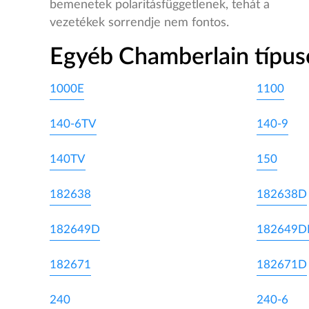
bemenetek polaritásfüggetlenek, tehát a
vezetékek sorrendje nem fontos.
Egyéb Chamberlain típus
1000E
1100
140-6TV
140-9
140TV
150
182638
182638D
182649D
182649
182671
182671D
240
240-6