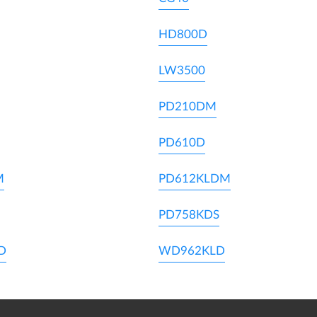
HD800D
LW3500
PD210DM
PD610D
M
PD612KLDM
PD758KDS
D
WD962KLD