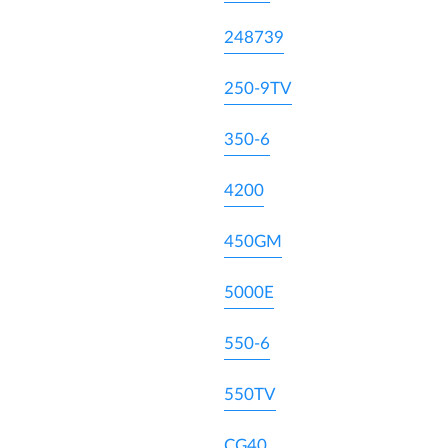
248739
250-9TV
350-6
4200
450GM
5000E
550-6
550TV
CG40