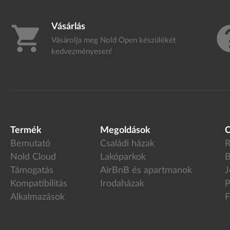
Vásárlás
shopping_cart
h
Vásárolja meg Nold Open készülékét
kedvezményesen!
Termék
Megoldások
C
Bemutató
Családi házak
R
Nold Cloud
Lakóparkok
B
Támogatás
AirBnB és apartmanok
J
Kompatibilitás
Irodaházak
P
Alkalmazások
F