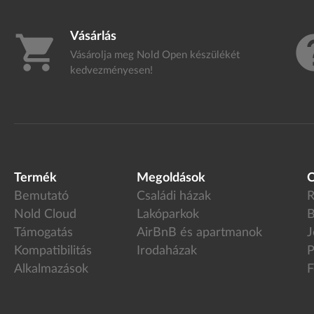
Vásárlás
shopping_cart
h
Vásárolja meg Nold Open készülékét
kedvezményesen!
Termék
Megoldások
C
Bemutató
Családi házak
R
Nold Cloud
Lakóparkok
B
Támogatás
AirBnB és apartmanok
J
Kompatibilitás
Irodaházak
P
Alkalmazások
F