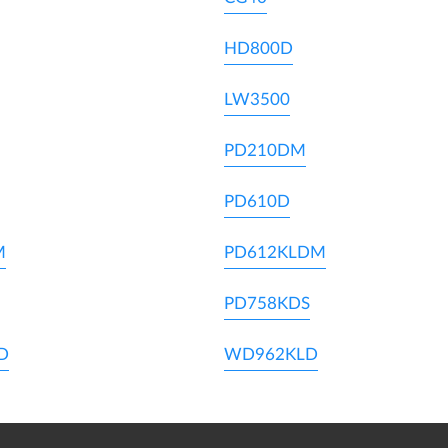
HD800D
LW3500
PD210DM
PD610D
M
PD612KLDM
PD758KDS
D
WD962KLD