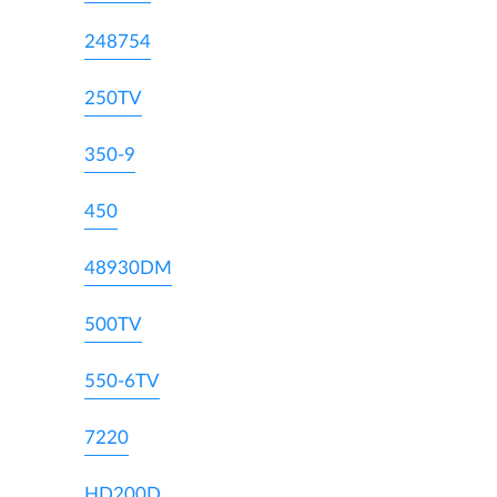
248754
250TV
350-9
450
48930DM
500TV
550-6TV
7220
HD200D