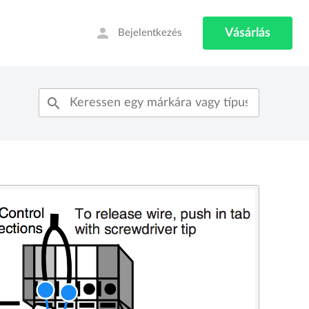
person
Vásárlás
Bejelentkezés
search