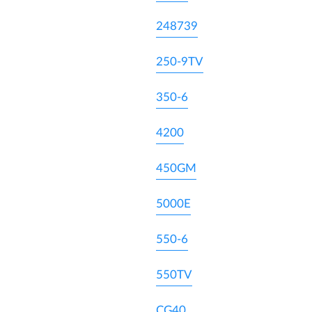
248739
250-9TV
350-6
4200
450GM
5000E
550-6
550TV
CG40