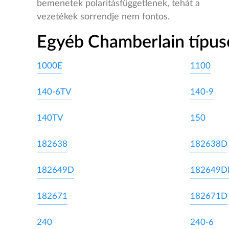
bemenetek polaritásfüggetlenek, tehát a
vezetékek sorrendje nem fontos.
Egyéb Chamberlain típus
1000E
1100
140-6TV
140-9
140TV
150
182638
182638D
182649D
182649
182671
182671D
240
240-6