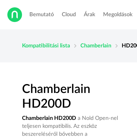
Bemutató
Cloud
Árak
Megoldások
chevron_right
chevron_right
Kompatibilitási lista
Chamberlain
HD20
Chamberlain
HD200D
Chamberlain HD200D
a Nold Open-nel
teljesen kompatibilis. Az eszköz
beszereléséről bővebben a