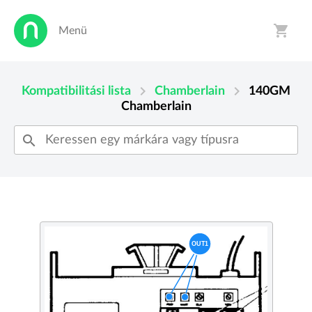
shopping_cart
Menü
person
shopping_cart
chevron_right
chevron_right
Kompatibilitási lista
Chamberlain
140GM
Chamberlain
search