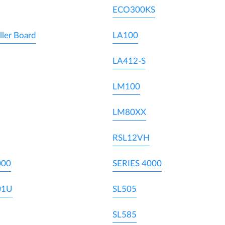
ECO300KS
ller Board
LA100
LA412-S
LM100
LM80XX
RSL12VH
000
SERIES 4000
01U
SL505
SL585