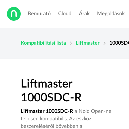
Bemutató
Cloud
Árak
Megoldások
chevron_right
chevron_right
Kompatibilitási lista
Liftmaster
1000SD
Liftmaster
1000SDC-R
Liftmaster 1000SDC-R
a Nold Open-nel
teljesen kompatibilis. Az eszköz
beszereléséről bővebben a