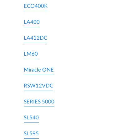
ECO400K
LA400
LA412DC
LM60
Miracle ONE
RSW12VDC
SERIES 5000
SL540
SL595