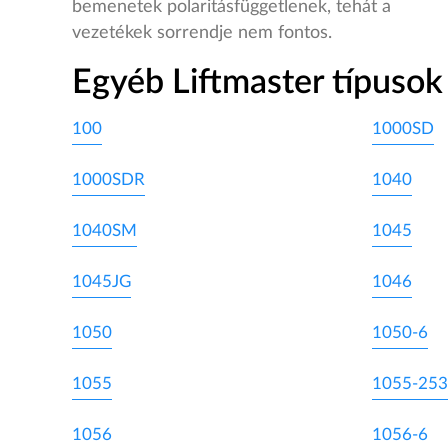
bemenetek polaritásfüggetlenek, tehát a
vezetékek sorrendje nem fontos.
Egyéb Liftmaster típusok
100
1000SD
1000SDR
1040
1040SM
1045
1045JG
1046
1050
1050-6
1055
1055-253
1056
1056-6