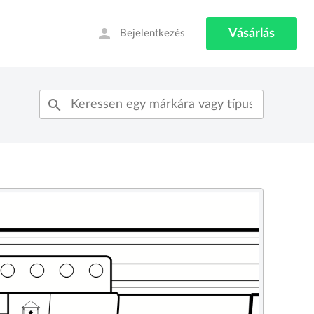
person
Vásárlás
Bejelentkezés
search