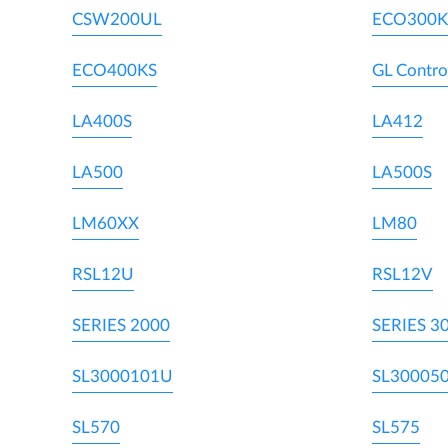
CSW200UL
ECO300K
ECO400KS
GL Contro
LA400S
LA412
LA500
LA500S
LM60XX
LM80
RSL12U
RSL12V
SERIES 2000
SERIES 3
SL3000101U
SL30005
SL570
SL575