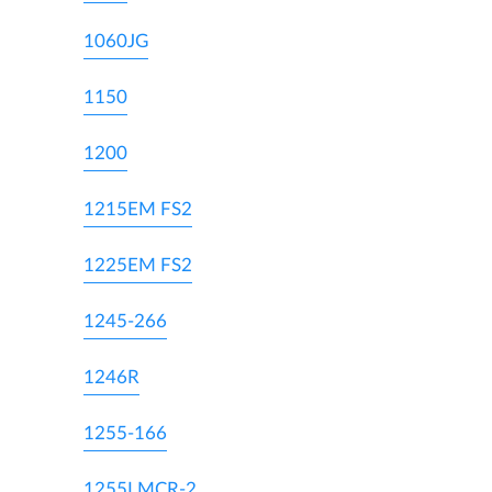
1060JG
1150
1200
1215EM FS2
1225EM FS2
1245-266
1246R
1255-166
1255LMCR-2