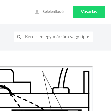
person
Vásárlás
Bejelentkezés
search