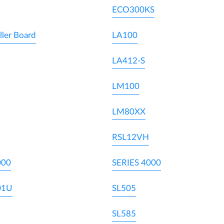
ECO300KS
ller Board
LA100
LA412-S
LM100
LM80XX
RSL12VH
000
SERIES 4000
01U
SL505
SL585