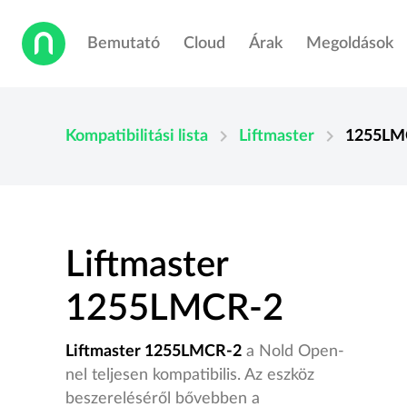
Bemutató
Cloud
Árak
Megoldások
chevron_right
chevron_right
Kompatibilitási lista
Liftmaster
1255LM
Liftmaster
1255LMCR-2
Liftmaster 1255LMCR-2
a Nold Open-
nel teljesen kompatibilis. Az eszköz
beszereléséről bővebben a