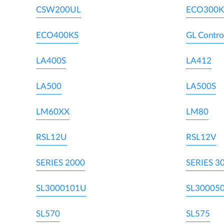
CSW200UL
ECO300K
ECO400KS
GL Contro
LA400S
LA412
LA500
LA500S
LM60XX
LM80
RSL12U
RSL12V
SERIES 2000
SERIES 3
SL3000101U
SL30005
SL570
SL575