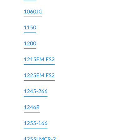
1060JG
1150
1200
1215EM FS2
1225EM FS2
1245-266
1246R
1255-166
1255LMCR-2