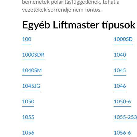
bemenetek polaritásfüggetlenek, tehát a
vezetékek sorrendje nem fontos.
Egyéb Liftmaster típusok
100
1000SD
1000SDR
1040
1040SM
1045
1045JG
1046
1050
1050-6
1055
1055-253
1056
1056-6