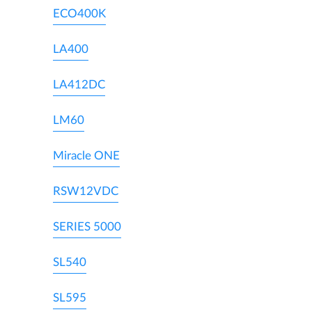
ECO400K
LA400
LA412DC
LM60
Miracle ONE
RSW12VDC
SERIES 5000
SL540
SL595