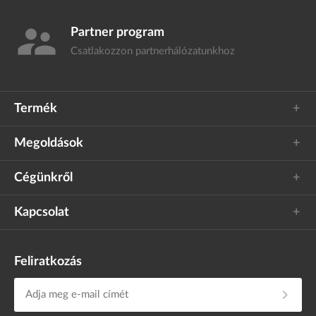
supervisor_account
Partner program
Csatlakozzon
partnerhálózatunkhoz
Termék
Megoldások
Cégünkről
Kapcsolat
Feliratkozás
chevron_right