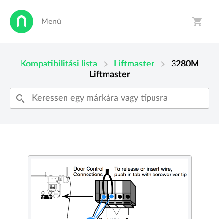
shopping_cart
Menü
person
shopping_cart
chevron_right
chevron_right
Kompatibilitási lista
Liftmaster
3280M
Liftmaster
search