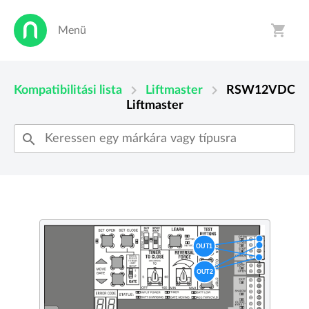
shopping_cart
Menü
person
shopping_cart
chevron_right
chevron_right
Kompatibilitási lista
Liftmaster
RSW12VDC
Liftmaster
search