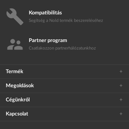
build
Kompatibilitás
Segítség a Nold termék
beszereléséhez
supervisor_account
Partner program
Csatlakozzon
partnerhálózatunkhoz
Termék
Megoldások
Cégünkről
Kapcsolat