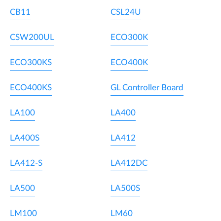
CB11
CSL24U
CSW200UL
ECO300K
ECO300KS
ECO400K
ECO400KS
GL Controller Board
LA100
LA400
LA400S
LA412
LA412-S
LA412DC
LA500
LA500S
LM100
LM60