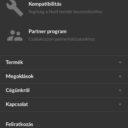
build
Kompatibilitás
Segítség a Nold termék
beszereléséhez
supervisor_account
Partner program
Csatlakozzon
partnerhálózatunkhoz
Termék
Megoldások
Cégünkről
Kapcsolat
Feliratkozás