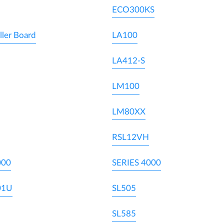
ECO300KS
ller Board
LA100
LA412-S
LM100
LM80XX
RSL12VH
000
SERIES 4000
01U
SL505
SL585