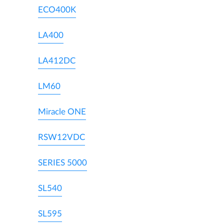
ECO400K
LA400
LA412DC
LM60
Miracle ONE
RSW12VDC
SERIES 5000
SL540
SL595