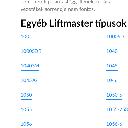
bemenetek polaritásfüggetlenek, tehát a
vezetékek sorrendje nem fontos.
Egyéb Liftmaster típusok
100
1000SD
1000SDR
1040
1040SM
1045
1045JG
1046
1050
1050-6
1055
1055-253
1056
1056-6