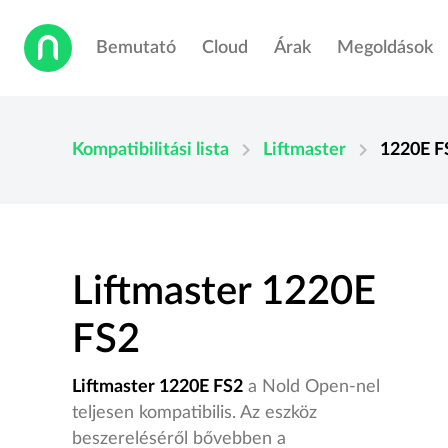
Bemutató
Cloud
Árak
Megoldások
chevron_right
chevron_right
Kompatibilitási lista
Liftmaster
1220E F
Liftmaster 1220E
FS2
Liftmaster 1220E FS2
a Nold Open-nel
teljesen kompatibilis. Az eszköz
beszereléséről bővebben a