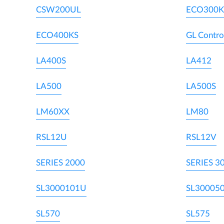
CSW200UL
ECO300K
ECO400KS
GL Contro
LA400S
LA412
LA500
LA500S
LM60XX
LM80
RSL12U
RSL12V
SERIES 2000
SERIES 3
SL3000101U
SL30005
SL570
SL575