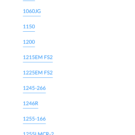
1060JG
1150
1200
1215EM FS2
1225EM FS2
1245-266
1246R
1255-166
1255LMCR-2