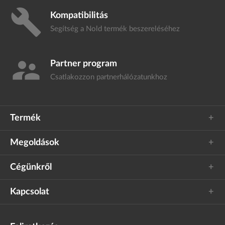
build
Kompatibilitás
Segítség a Nold termék
beszereléséhez
supervisor_account
Partner program
Csatlakozzon
partnerhálózatunkhoz
Termék
Megoldások
Cégünkről
Kapcsolat