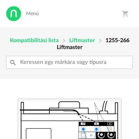
shopping_cart
Menü
person
shopping_cart
chevron_right
chevron_right
Kompatibilitási lista
Liftmaster
1255-266
Liftmaster
search