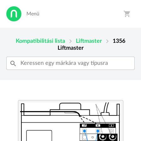
shopping_cart
Menü
person
shopping_cart
chevron_right
chevron_right
Kompatibilitási lista
Liftmaster
1356
Liftmaster
search