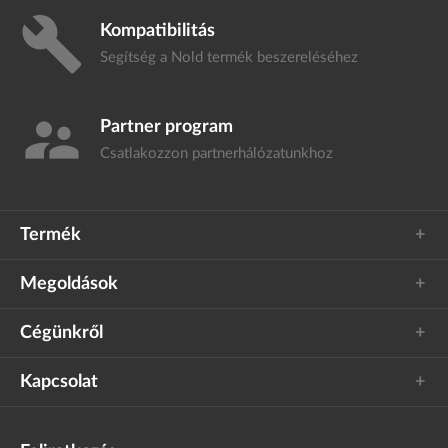
build
Kompatibilitás
Segítség a Nold termék
beszereléséhez
supervisor_account
Partner program
Csatlakozzon
partnerhálózatunkhoz
Termék
Megoldások
Cégünkről
Kapcsolat