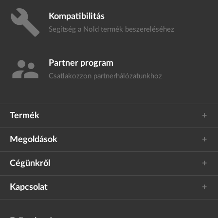
build
Kompatibilitás
Segítség a Nold termék
beszereléséhez
supervisor_account
Partner program
Csatlakozzon
partnerhálózatunkhoz
Termék
Megoldások
Cégünkről
Kapcsolat