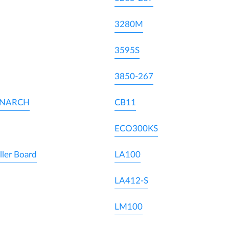
3280M
3595S
3850-267
ONARCH
CB11
ECO300KS
ller Board
LA100
LA412-S
LM100