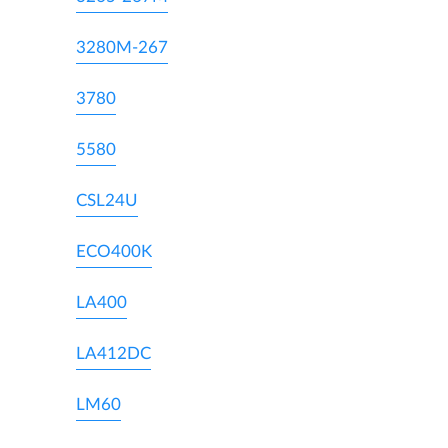
3280M-267
3780
5580
CSL24U
ECO400K
LA400
LA412DC
LM60