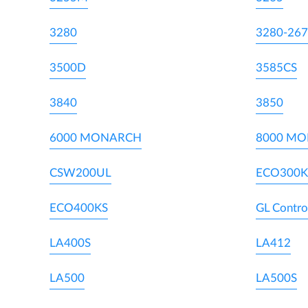
3280
3280-267
3500D
3585CS
3840
3850
6000 MONARCH
8000 M
CSW200UL
ECO300K
ECO400KS
GL Contro
LA400S
LA412
LA500
LA500S