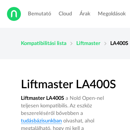
Bemutató
Cloud
Árak
Megoldások
chevron_right
chevron_right
Kompatibilitási lista
Liftmaster
LA400S
Liftmaster LA400S
Liftmaster LA400S
a Nold Open-nel
teljesen kompatibilis. Az eszköz
beszereléséről bővebben a
tudásbázisunkban
olvashat, ahol
megtalálható, hogy mi kell a