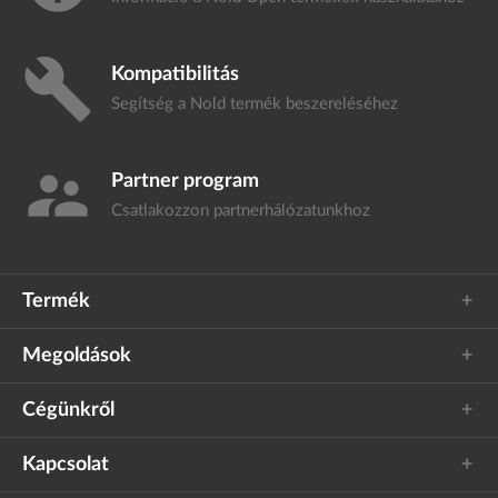
build
Kompatibilitás
Segítség a Nold termék
beszereléséhez
supervisor_account
Partner program
Csatlakozzon
partnerhálózatunkhoz
Termék
Megoldások
Cégünkről
Kapcsolat