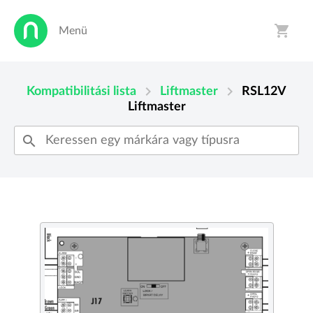
shopping_cart
Menü
person
shopping_cart
chevron_right
chevron_right
Kompatibilitási lista
Liftmaster
RSL12V
Liftmaster
search