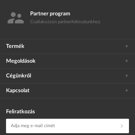
supervisor_account
Partner program
Csatlakozzon
partnerhálózatunkhoz
Termék
Megoldások
Cégünkről
Kapcsolat
Feliratkozás
chevron_right